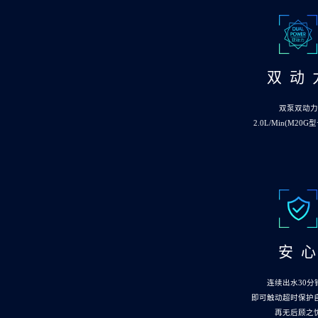
双 动 
双泵双动力
2.0L/Min(M20G
安 
连续出水30分
即可触动超时保护
再无后顾之