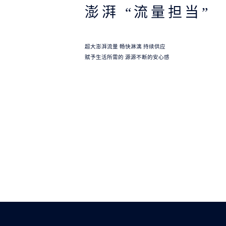
澎湃 “流量担当”
超大澎湃流量 畅快淋漓 持续供应
赋予生活所需的 源源不断的安心感