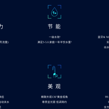
力
节 能
一级水效¹
蓝牙& W
型号流量)
满足3-5人家庭一年半饮水量²
出
心
美 观
钟后
精致外观136°黄金视角
99
自动关水
尊贵亚光银 低调简约
忧
全