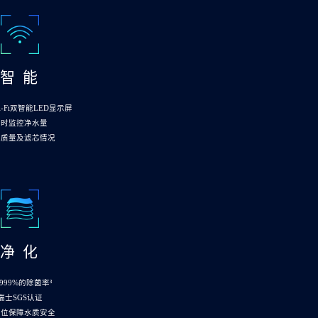
智 能
i-Fi双智能LED显示屏
实时监控净水量
水质量及滤芯情况
净 化
.999%的除菌率³
瑞士SGS认证
方位保障水质安全