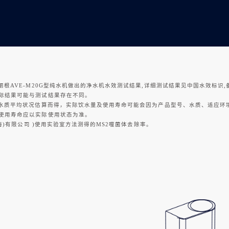
VE-M20G型纯水机做出的净水机水效测试结果,详细测试结果见中国水效标识,备案号：202
际结果可能与测试结果存在不同。
和水质平均状况估算而得，实际饮水量及使用寿命可能会因为产品型号、水质、适应环
使用寿命应以实际使用状态为准。
海)有限公司 )使用实验室方法测得的MS2噬菌体去除率。