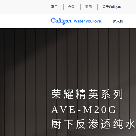
家用
办公
商用
关于Culligan
纯水机
荣耀精英系列
AVE-M20G
厨下反渗透纯